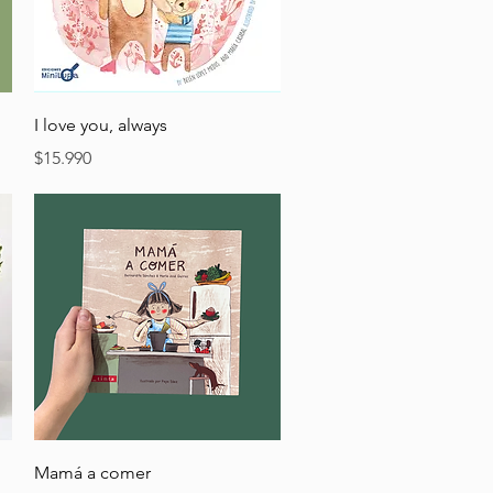
Vista rápida
I love you, always
Precio
$15.990
Vista rápida
Mamá a comer