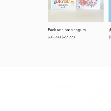
Vista rápida
Pack una base segura
¡
Precio
Precio de oferta
P
$31.980
$29.990
$