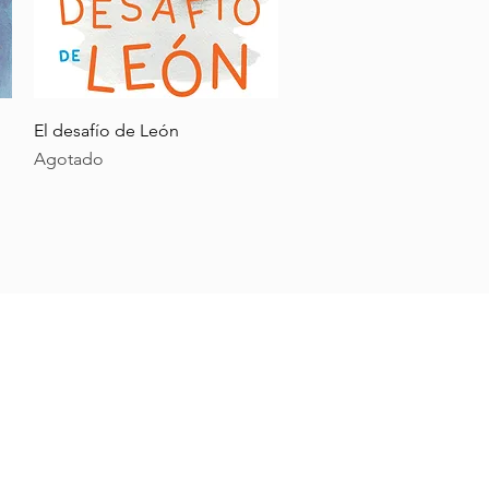
Vista rápida
El desafío de León
Agotado
 a visitarnos
rancisco Bilbao 2818, Providencia
rio de atención:
s a Viernes: 12:00 a 19:00hrs
o: 11:00 a 14:00hrs