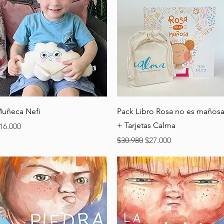
Vista rápida
Vista rápida
uñeca Nefi
Pack Libro Rosa no es maños
+ Tarjetas Calma
recio
16.000
Precio
Precio de oferta
$30.980
$27.000