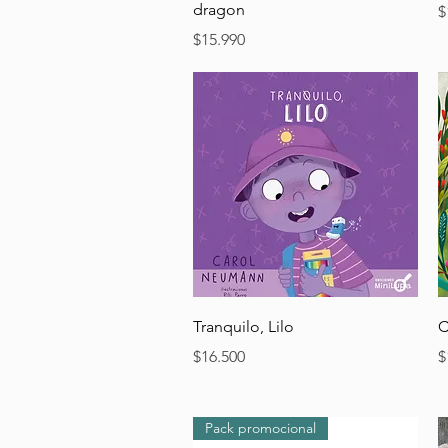
dragon
P
$
Precio
$15.990
Vista rápida
Tranquilo, Lilo
C
Precio
P
$16.500
$
Pack promocional