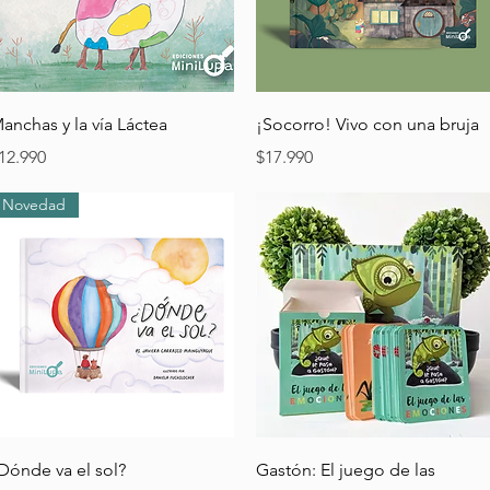
Vista rápida
Vista rápida
anchas y la vía Láctea
¡Socorro! Vivo con una bruja
recio
Precio
12.990
$17.990
Novedad
Vista rápida
Vista rápida
Dónde va el sol?
Gastón: El juego de las