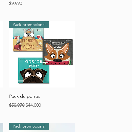
Precio
$9.990
Pack promocional
Vista rápida
Pack de perros
Precio
Precio de oferta
$50.970
$44.000
Pack promocional