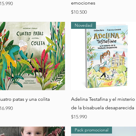
emociones
recio
15.990
Precio
$10.500
Novedad
Vista rápida
Vista rápida
uatro patas y una colita
Adelina Testafina y el misterio
de la bisabuela desaparecida
recio
16.990
Precio
$15.990
Pack promocional