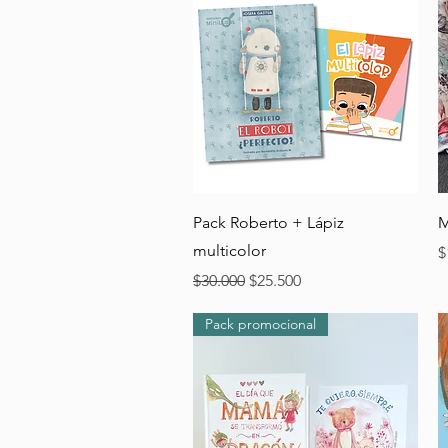
Vista rápida
Pack Roberto + Lápiz
M
multicolor
P
$
Precio
Precio de oferta
$30.000
$25.500
Pack promocional