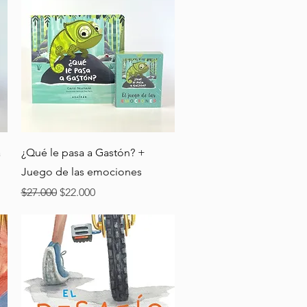
Vista rápida
a
¿Qué le pasa a Gastón? +
Juego de las emociones
Precio
Precio de oferta
$27.000
$22.000