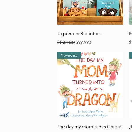
Vista rápida
Tu primera Biblioteca
M
Precio
Precio de oferta
P
$150.000
$99.990
$
Novedad
Vista rápida
The day my mom turned into a
¿