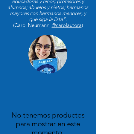
educadoras y niños; profesores y
alumnos; abuelos y nietos; hermanos
mayores con hermanos menores, y
que siga la lista".
(Carol Neumann,
@carolautora
)
No tenemos productos
para mostrar en este
momento.