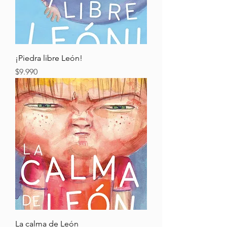
¡Piedra libre León!
Precio
$9.990
La calma de León