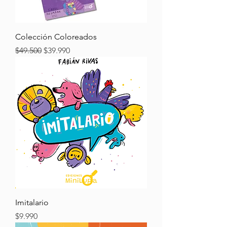
Colección Coloreados
Precio
Precio de oferta
$49.500
$39.990
Imitalario
Precio
$9.990