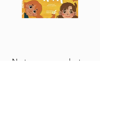
No tenemos productos
para mostrar en este
momento.
@mini.lupa